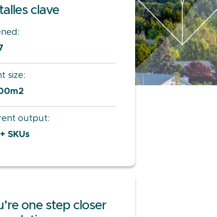
alles clave
ned:
7
t size:
000m2
rent output:
+ SKUs
’re one step closer