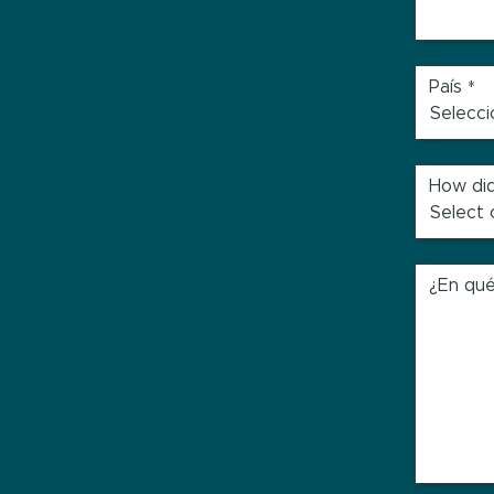
País
*
How did
¿En qu