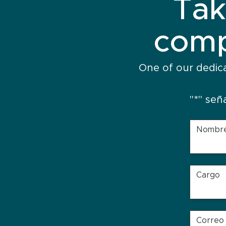
Tak
comp
One of our dedic
"
*
" señ
Nombr
Cargo
Correo 