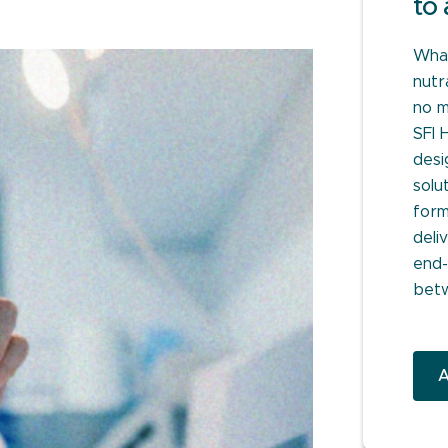
to 
What
nutr
no m
SFI 
desi
solu
form
deli
end-
bet
A