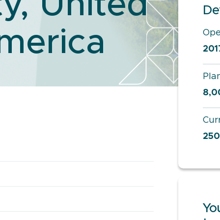
ty, United
Det
America
Ope
201
Plan
8,
Cur
250
You