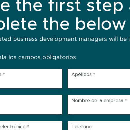
e the first step
lete the below
ated business development managers will be i
ala los campos obligatorios
e
Apellidos
*
*
Nombre de la empresa
*
electrónico
Teléfono
*