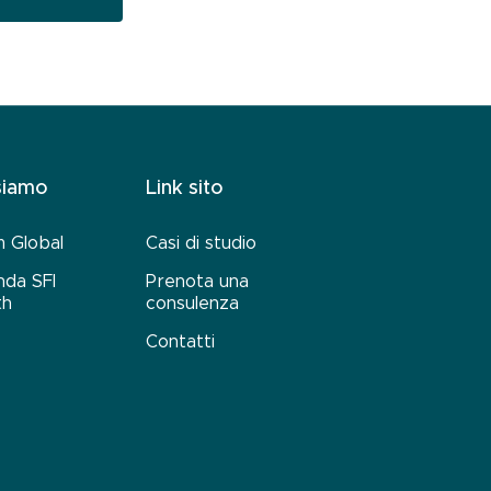
siamo
Link sito
 Global
Casi di studio
nda SFI
Prenota una
th
consulenza
Contatti