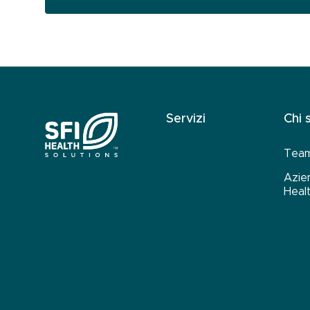
Servizi
Chi 
Team
Azie
Heal