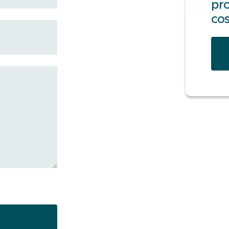
pro
cos