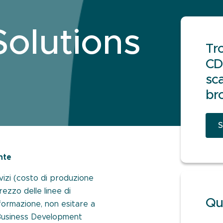
Solutions
Tro
CD
sca
br
S
nte
vizi (costo di produzione
rezzo delle linee di
Qua
informazione, non esitare a
i Business Development