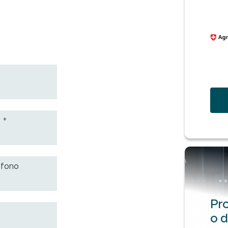
a
*
efono
Pro
o d